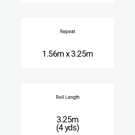
Repeat
1.56m x 3.25m
Roll Length
3.25m
(4 yds)