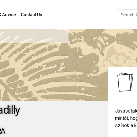
Search
& Advice
Contact Us
for:
dilly
Javasoljuk
mintát, h
színek a k
RA