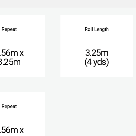
Repeat
Roll Length
.56m x
3.25m
3.25m
(4 yds)
Repeat
.56m x