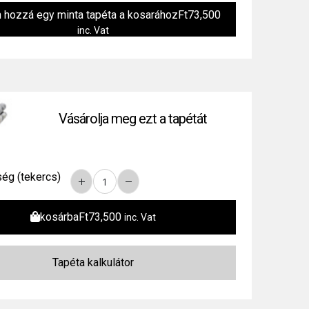
n hozzá egy minta tapéta a kosarához
Ft
73,500
inc. Vat
Vásárolja meg ezt a tapétát
ég (tekercs)
kosárba
Ft
73,500
inc. Vat