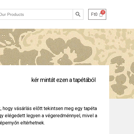
Search Button
Ft
0
kér mintát ezen a tapétából
, hogy vásárlás előtt tekintsen meg egy tapéta
ogy elégedett legyen a végeredménnyel, mivel a
épernyőn eltérhetnek.