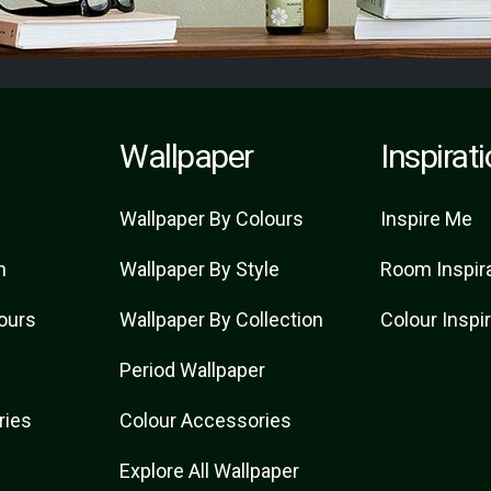
Wallpaper
Inspirat
Wallpaper By Colours
Inspire Me
n
Wallpaper By Style
Room Inspir
lours
Wallpaper By Collection
Colour Inspi
Period Wallpaper
ries
Colour Accessories
t
Explore All Wallpaper