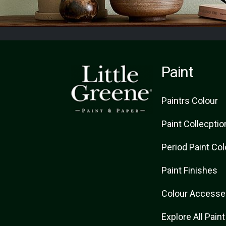
Paint
Paint
rs
Colour
Paint Collecptio
Period Paint Co
Paint Finishes
Colour Accesse
Explore All Pain