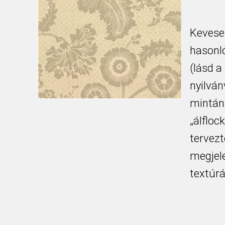
Keveseb
hasonló
(lásd a
nyilván
mintán
„álflock
tervezt
megjel
textúrá