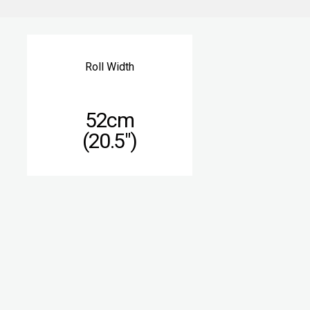
Roll Width
52cm
(20.5″)