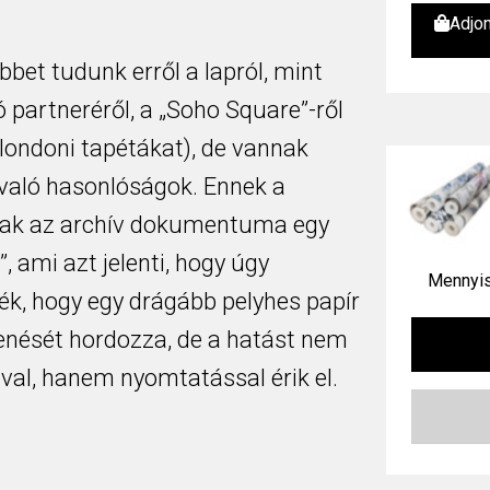
Adjo
bet tudunk erről a lapról, mint
 partneréről, a „Soho Square”-ről
 londoni tapétákat), de vannak
való hasonlóságok. Ennek a
ak az archív dokumentuma egy
”, ami azt jelenti, hogy úgy
Mennyis
ék, hogy egy drágább pelyhes papír
enését hordozza, de a hatást nem
val, hanem nyomtatással érik el.