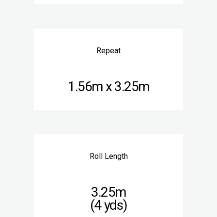
Repeat
1.56m x 3.25m
Roll Length
3.25m
(4 yds)