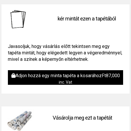
kér mintát ezen a tapétából
Javasoljuk, hogy vásárlás előtt tekintsen meg egy
tapéta mintát, hogy elégedett legyen a végeredménnyel,
mivel a színek a képernyőn eltérhetnek.
Adjon hozzá egy minta tapéta a kosarához
Ft
87,000
inc. Vat
Vásárolja meg ezt a tapétát