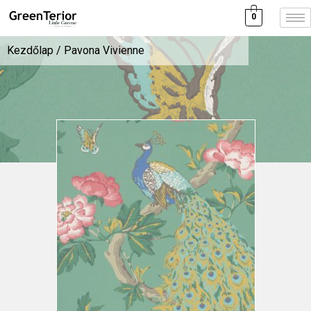
0
Kezdőlap
/ Pavona Vivienne