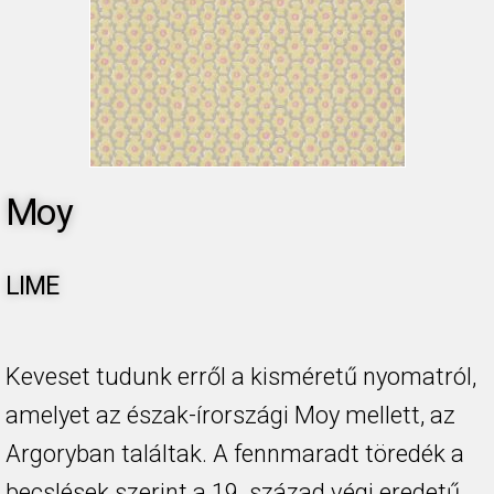
Moy
LIME
Keveset tudunk erről a kisméretű nyomatról,
amelyet az észak-írországi Moy mellett, az
Argoryban találtak. A fennmaradt töredék a
becslések szerint a 19. század végi eredetű,