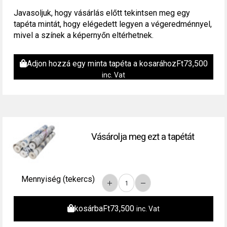
Javasoljuk, hogy vásárlás előtt tekintsen meg egy
tapéta mintát, hogy elégedett legyen a végeredménnyel,
mivel a színek a képernyőn eltérhetnek.
Adjon hozzá egy minta tapéta a kosarához
Ft
73,500
inc. Vat
Vásárolja meg ezt a tapétát
Mennyiség (tekercs)
kosárba
Ft
73,500
inc. Vat