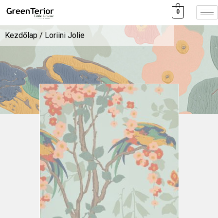
0
Kezdőlap
/ Loriini Jolie