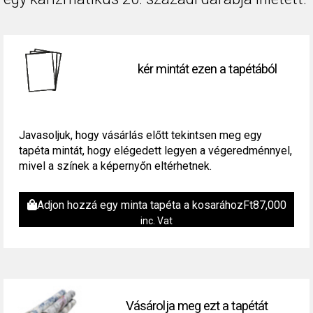
kér mintát ezen a tapétából
Javasoljuk, hogy vásárlás előtt tekintsen meg egy
tapéta mintát, hogy elégedett legyen a végeredménnyel,
mivel a színek a képernyőn eltérhetnek.
Adjon hozzá egy minta tapéta a kosarához
Ft
87,000
inc. Vat
Vásárolja meg ezt a tapétát