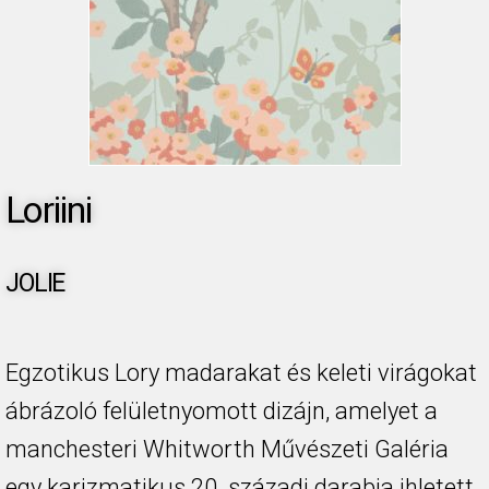
Loriini
JOLIE
Egzotikus Lory madarakat és keleti virágokat
ábrázoló felületnyomott dizájn, amelyet a
manchesteri Whitworth Művészeti Galéria
egy karizmatikus 20. századi darabja ihletett.