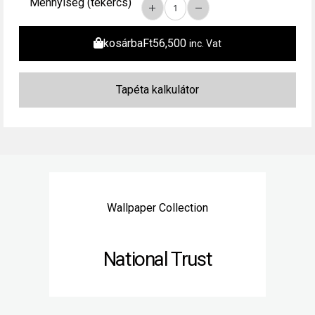
Mennyiség (tekercs)
kosárba
Ft
56,500
inc. Vat
Wallpaper Collection
National Trust