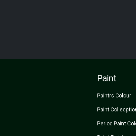
Paint
Paint
rs
Colour
Paint Collecptio
Period Paint Co