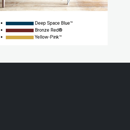
Deep Space Blue™
Bronze Red®
Yellow-Pink™