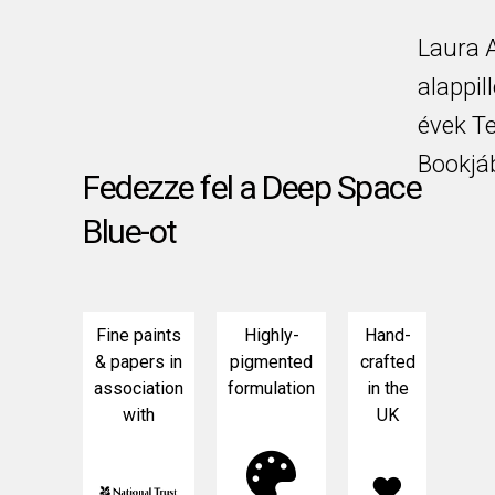
Laura A
alappil
évek T
Bookjáb
Fedezze fel a Deep Space
Blue-ot
Fine paints
Highly-
Hand-
& papers in
pigmented
crafted
association
formulation
in the
with
UK
