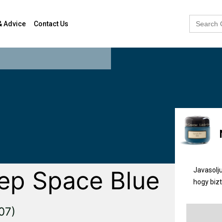
Search
& Advice
Contact Us
for:
Javasolju
ep Space Blue
hogy biz
07)