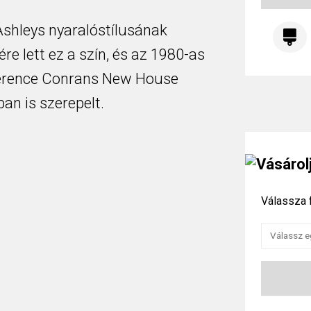
shleys nyaralóstílusának
lére lett ez a szín, és az 1980-as
erence Conrans New House
an is szerepelt.
Vásárol
Válassza f