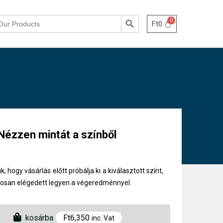
Search Button
Ft
0
Nézzen mintát a színből
k, hogy vásárlás előtt próbálja ki a kiválasztott színt,
tosan elégedett legyen a végeredménnyel.
kosárba
Ft
6,350
inc. Vat