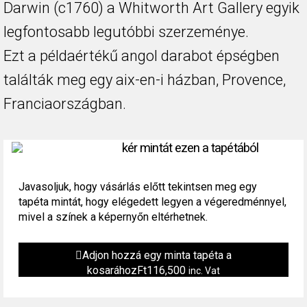
Darwin (c1760) a Whitworth Art Gallery egyik
legfontosabb legutóbbi szerzeménye.
Ezt a példaértékű angol darabot épségben
találták meg egy aix-en-i házban, Provence,
Franciaországban.
kér mintát ezen a tapétából
Javasoljuk, hogy vásárlás előtt tekintsen meg egy
tapéta mintát, hogy elégedett legyen a végeredménnyel,
mivel a színek a képernyőn eltérhetnek.
Adjon hozzá egy minta tapéta a
kosarához
Ft
116,500
inc. Vat