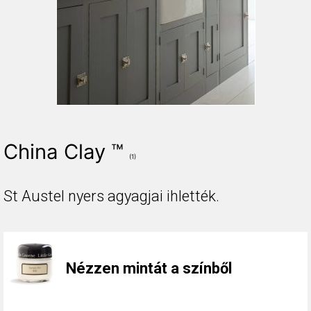
China Clay ™
(1)
St Austel nyers agyagjai ihlették.
Nézzen mintát a színből