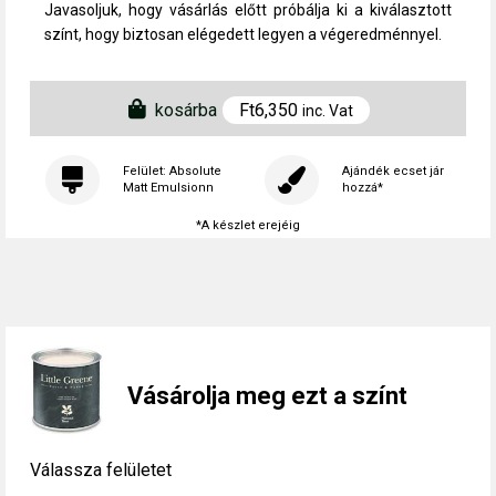
Javasoljuk, hogy vásárlás előtt próbálja ki a kiválasztott
színt, hogy biztosan elégedett legyen a végeredménnyel.
kosárba
Ft
6,350
inc. Vat
Felület: Absolute
Ajándék ecset jár
Matt Emulsionn
hozzá*
*A készlet erejéig
Vásárolja meg ezt a színt
Válassza felületet