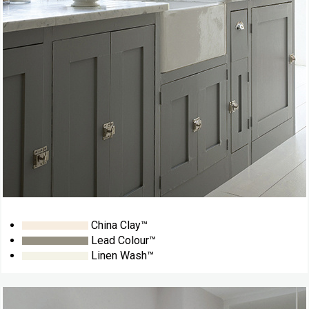
China Clay™
Lead Colour™
Linen Wash™