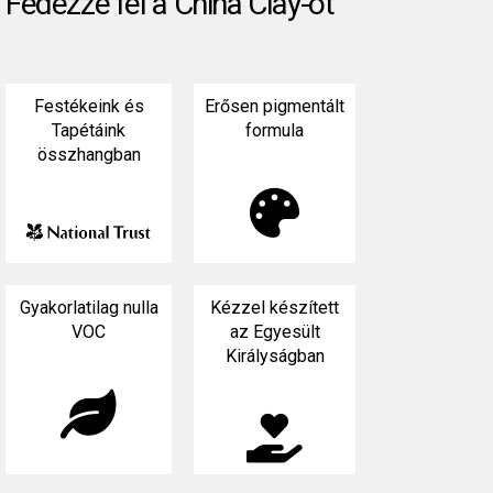
Fedezze fel a China Clay-ot
Festékeink és
Erősen pigmentált
Tapétáink
formula
összhangban

Gyakorlatilag nulla
Kézzel készített
VOC
az Egyesült
Királyságban