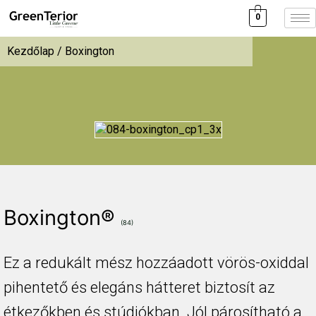
0
Kezdőlap
/ Boxington
Boxington®
(84)
Ez a redukált mész hozzáadott vörös-oxiddal
pihentető és elegáns hátteret biztosít az
étkezőkben és stúdiókban. Jól párosítható a