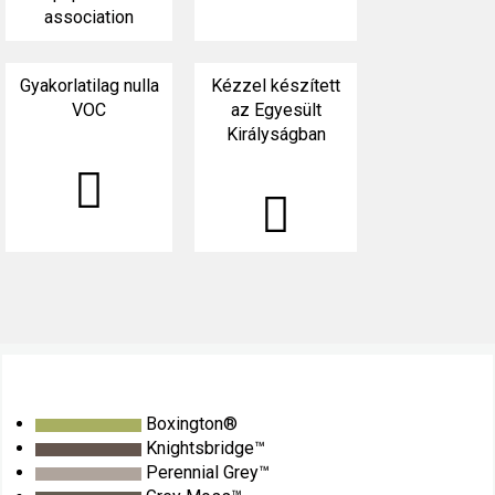
Gyakorlatilag nulla
Kézzel készített
VOC
az Egyesült
Királyságban
Boxington®
Knightsbridge™
Perennial Grey™