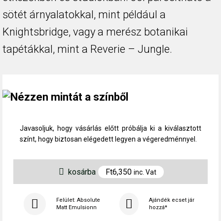
sötét árnyalatokkal, mint például a
Knightsbridge, vagy a merész botanikai
tapétákkal, mint a Reverie – Jungle.
Nézzen mintát a színből
Javasoljuk, hogy vásárlás előtt próbálja ki a kiválasztott
színt, hogy biztosan elégedett legyen a végeredménnyel.
kosárba
Ft
6,350
inc. Vat
Felület: Absolute
Ajándék ecset jár
Matt Emulsionn
hozzá*