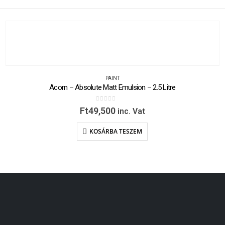
PAINT
Acorn – Absolute Matt Emulsion – 2.5 Litre
0
out of 5
Ft
49,500
inc. Vat
KOSÁRBA TESZEM