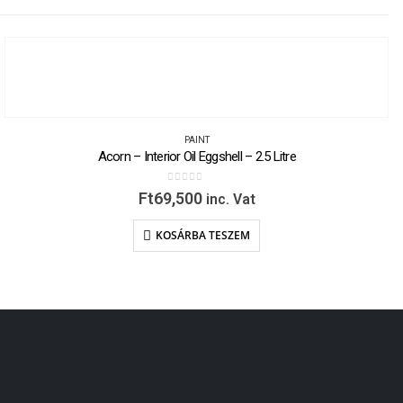
PAINT
Acorn – Interior Oil Eggshell – 2.5 Litre
0
out of 5
Ft
69,500
inc. Vat
KOSÁRBA TESZEM