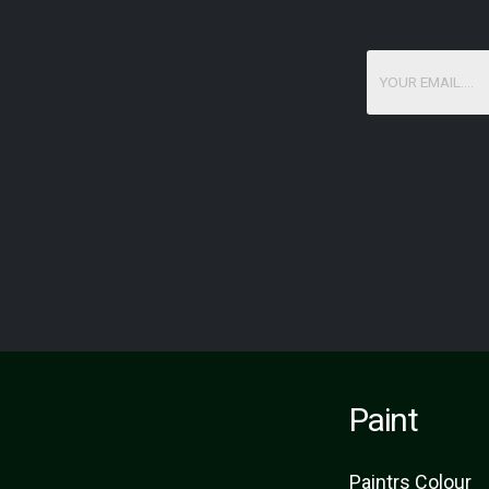
Paint
Paint
rs
Colour