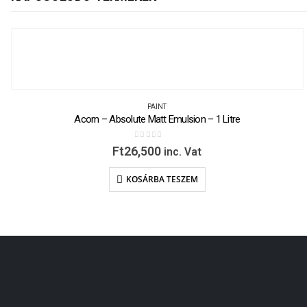
PAINT
Acorn – Absolute Matt Emulsion – 1 Litre
0
out of 5
Ft
26,500
inc. Vat
KOSÁRBA TESZEM