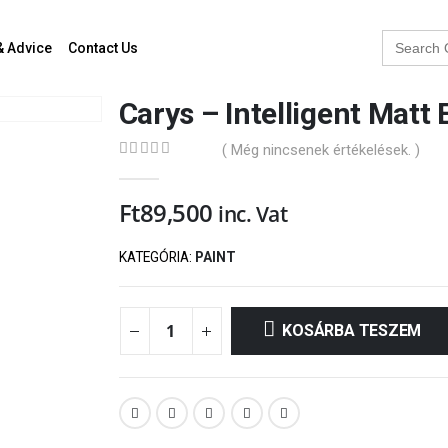
Search
& Advice
Contact Us
for:
Carys – Intelligent Matt 
( Még nincsenek értékelések. )
0
out of 5
Ft
89,500
inc. Vat
KATEGÓRIA:
PAINT
KOSÁRBA TESZEM