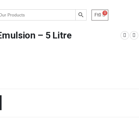
Search Button
Ft
0
Emulsion – 5 Litre