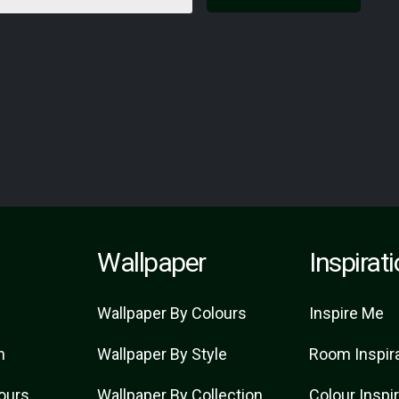
Wallpaper
Inspirat
Wallpaper By Colours
Inspire Me
n
Wallpaper By Style
Room Inspir
lours
Wallpaper By Collection
Colour Inspi