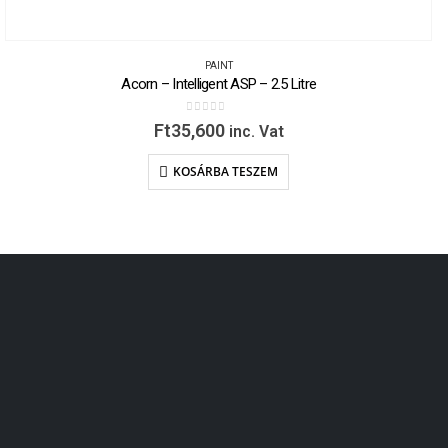
PAINT
Acorn – Intelligent ASP – 2.5 Litre
0
out of 5
Ft
35,600
inc. Vat
KOSÁRBA TESZEM