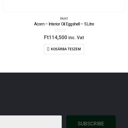
PAINT
Acorn – Interior Oil Eggshell – 5 Litre
0
out of 5
Ft
114,500
inc. Vat
KOSÁRBA TESZEM
SUBSCRIBE