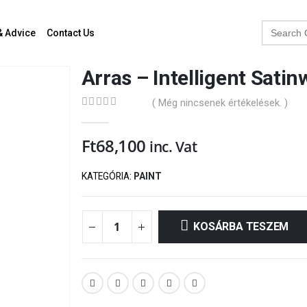
Search
& Advice
Contact Us
for:
Arras – Intelligent Satin
( Még nincsenek értékelések. )
0
out of 5
Ft
68,100
inc. Vat
KATEGÓRIA:
PAINT
KOSÁRBA TESZEM