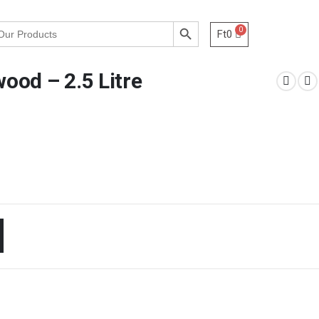
Search Button
Ft
0
wood – 2.5 Litre