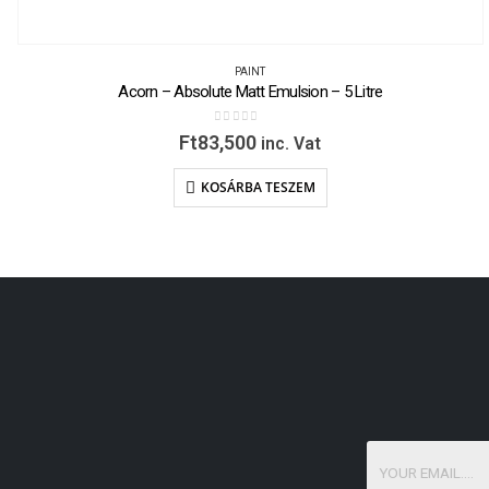
PAINT
Acorn – Absolute Matt Emulsion – 5 Litre
0
out of 5
Ft
83,500
inc. Vat
KOSÁRBA TESZEM