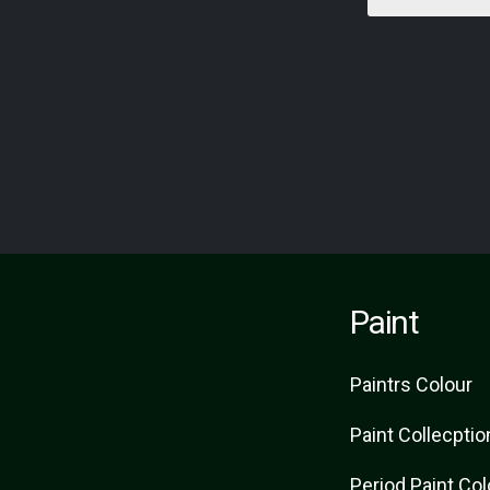
Paint
Paint
rs
Colour
Paint Collecptio
Period Paint Co